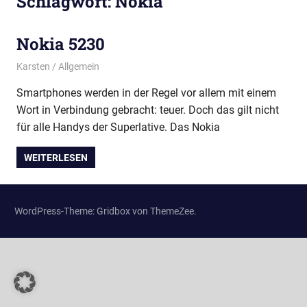
Schlagwort:
Nokia
Nokia 5230
4. April 2012
Karsten
Allgemein
Smartphones werden in der Regel vor allem mit einem
Wort in Verbindung gebracht: teuer. Doch das gilt nicht
für alle Handys der Superlative. Das Nokia
WEITERLESEN
WordPress-Theme: Gridbox von ThemeZee.