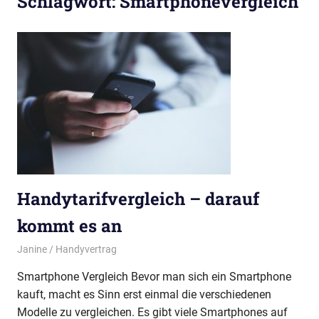
Schlagwort:
Smartphonevergleich
Handytarifvergleich – darauf
kommt es an
15. April 2019
Janine
Handyvertrag
Smartphone Vergleich Bevor man sich ein Smartphone
kauft, macht es Sinn erst einmal die verschiedenen
Modelle zu vergleichen. Es gibt viele Smartphones auf