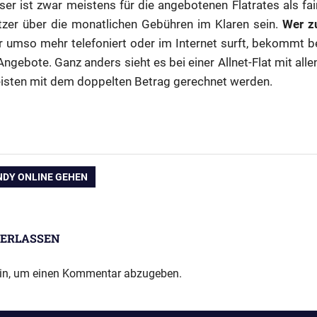
eser ist zwar meistens für die angebotenen Flatrates als fa
zer über die monatlichen Gebühren im Klaren sein.
Wer z
r umso mehr telefoniert oder im Internet surft, bekommt b
ebote. Ganz anders sieht es bei einer Allnet-Flat mit alle
eisten mit dem doppelten Betrag gerechnet werden.
ation
NDY ONLINE GEHEN
ERLASSEN
in, um einen Kommentar abzugeben.