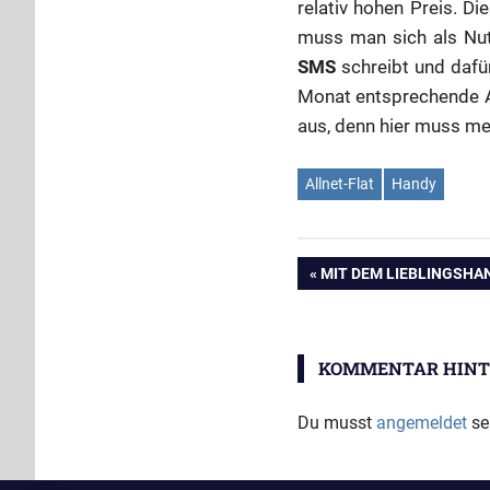
relativ hohen Preis. Di
muss man sich als Nut
SMS
schreibt und dafü
Monat entsprechende Ang
aus, denn hier muss m
Allnet-Flat
Handy
Beitragsnavig
VORHERIGER
MIT DEM LIEBLINGSHA
BEITRAG:
KOMMENTAR HINT
Du musst
angemeldet
se