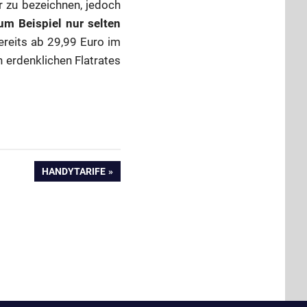
ir zu bezeichnen, jedoch
um Beispiel nur selten
ereits ab 29,99 Euro im
n erdenklichen Flatrates
NÄCHSTER
HANDYTARIFE
BEITRAG: